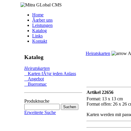
Home
Ãœber uns
Leistungen
Katalog
Links
Kontakt
Heiratskarten
Ar
Katalog
Heiratskarten
Karten fÃ¼r jeden Anlass
Angebot
Bueromac
Artikel 22656
Format: 13 x 13 cm
Produktsuche
Format offen: 26 x 26 
Erweiterte Suche
Karten werden mit passe