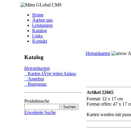
Home
Ãœber uns
Leistungen
Katalog
Links
Kontakt
Heiratskarten
Ar
Katalog
Heiratskarten
Karten fÃ¼r jeden Anlass
Angebot
Bueromac
Artikel 22665
Format: 12 x 17 cm
Produktsuche
Format offen: 47 x 17 
Erweiterte Suche
Karten werden mit passe